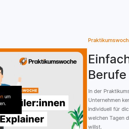
Praktikumswoch
Einfac
Berufe
In der Praktikum
en
um
Unternehmen ken
en.
individuell für d
welchen Tagen d
willst.