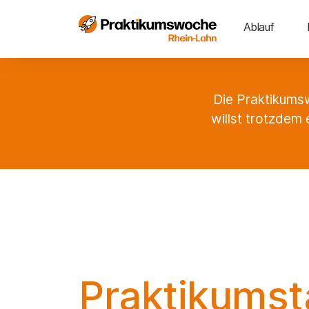
Ablauf
Die Praktikumsw
willst trotzdem 
Praktikums