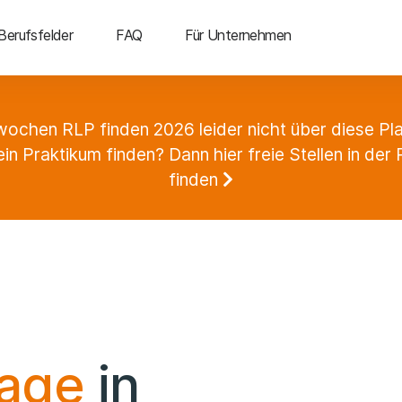
Berufsfelder
FAQ
Für Unternehmen
ochen RLP finden 2026 leider nicht über diese Pla
ein Praktikum finden? Dann hier freie Stellen in de
finden
tage
in