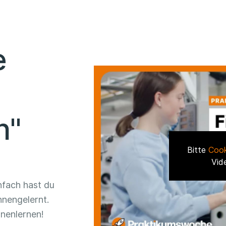
e
n"
Bitte
Cook
Vid
nfach hast du
nengelernt.
nenlernen!