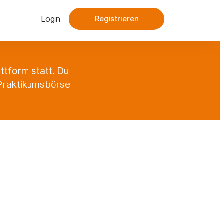
Login
Registrieren
ttform statt. Du
r Praktikumsbörse