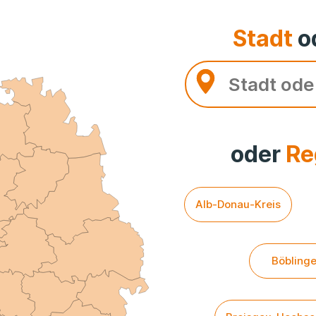
Stadt
o
oder
Re
Alb-Donau-Kreis
Böbling