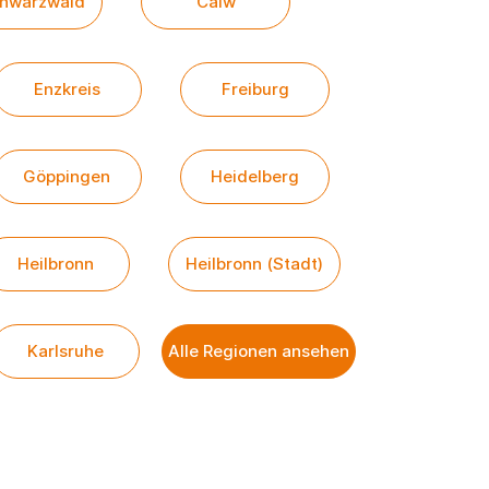
chwarzwald
Calw
Enzkreis
Freiburg
Göppingen
Heidelberg
Heilbronn
Heilbronn (Stadt)
Karlsruhe
Alle Regionen ansehen