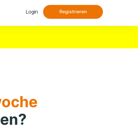
Login
Registrieren
woche
den?