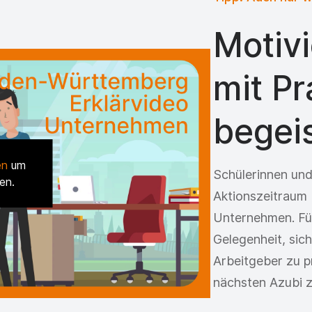
Motivi
mit P
begei
en
um
Schülerinnen und
en.
Aktionszeitraum 
Unternehmen. Für 
Gelegenheit, sic
Arbeitgeber zu pr
nächsten Azubi z