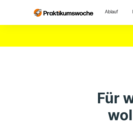
Ablauf
Für 
wol