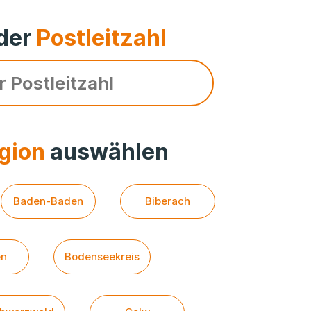
der
Postleitzahl
gion
auswählen
Baden-Baden
Biberach
en
Bodenseekreis