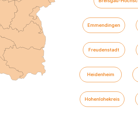
Breisgau-Hochs
Emmendingen
Freudenstadt
Heidenheim
Hohenlohekreis