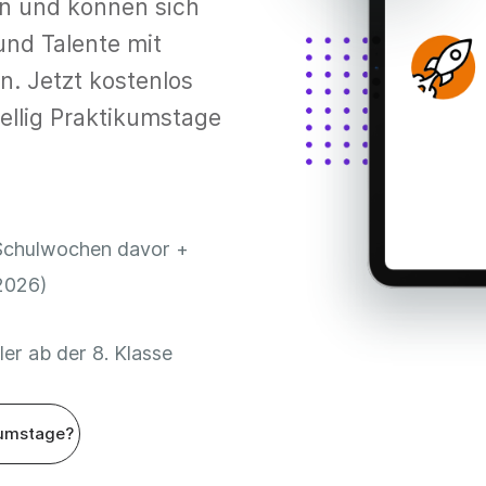
en und können sich
und Talente mit
n. Jetzt kostenlos
ellig Praktikumstage
Schulwochen davor +
.2026)
er ab der 8. Klasse
umstage?