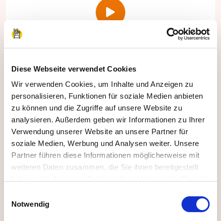
Automatisches Feedback und
Zertifikat
Diese Webseite verwendet Cookies
Wir verwenden Cookies, um Inhalte und Anzeigen zu
Wir stellen automatisch ein Zertifikat für die
personalisieren, Funktionen für soziale Medien anbieten
Teilnehmenden aus und Sie geben Ihr Feedback
zu können und die Zugriffe auf unsere Website zu
direkt online in unter 1 Minute ab.
analysieren. Außerdem geben wir Informationen zu Ihrer
Verwendung unserer Website an unsere Partner für
soziale Medien, Werbung und Analysen weiter. Unsere
Partner führen diese Informationen möglicherweise mit
weiteren Daten zusammen, die Sie ihnen bereitgestellt
haben oder die sie im Rahmen Ihrer Nutzung der Dienste
gesammelt haben.
Einwilligungsauswahl
Impressum
|
Datenschutzerklärung
Notwendig