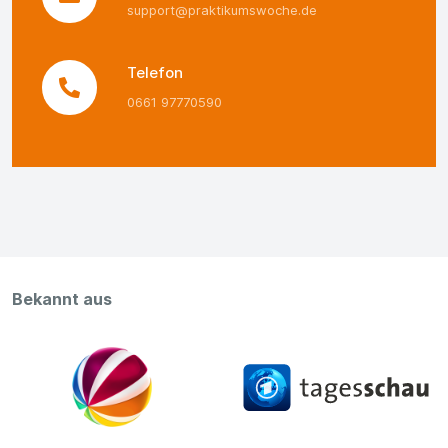
support@praktikumswoche.de
Telefon
0661 97770590
Bekannt aus