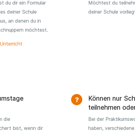
t du dir ein Formular
Möchtest du teilneh
es deiner Schule
deiner Schule vorlieg
aus, an denen du in
nschnuppern möchtest.
Unterricht
kumstage
Können nur Sch
teilnehmen ode
m die
Bei der Praktikumsw
chert bist, wenn dir
haben, verschiedene