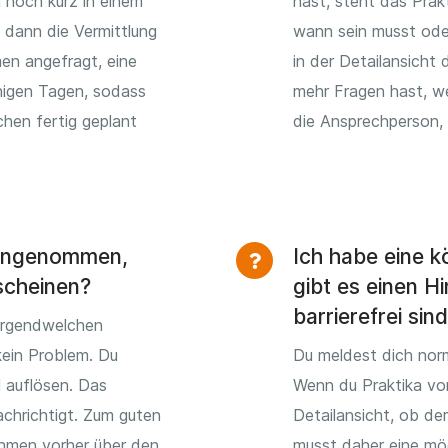
h noch kurz in einem
hast, steht das Prak
 dann die Vermittlung
wann sein musst ode
en angefragt, eine
in der Detailansicht
igen Tagen, sodass
mehr Fragen hast, w
hen fertig geplant
die Ansprechperson, d
 angenommen,
Ich habe eine k
scheinen?
gibt es einen Hi
barrierefrei sin
irgendwelchen
kein Problem. Du
Du meldest dich norm
l auflösen. Das
Wenn du Praktika vo
chrichtigt. Zum guten
Detailansicht, ob der
ehmen vorher über den
musst daher eine mög