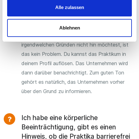
Ein Unternehmen hat mich
Alle zulassen
angenommen, muss ich dann dort
auch erscheinen?
Ablehnen
Wenn du zu einem Unternehmen aus
irgendwelchen Gründen nicht hin möchtest, ist
das kein Problem. Du kannst das Praktikum in
deinem Profil auflösen. Das Unternehmen wird
dann darüber benachrichtigt. Zum guten Ton
gehört es natürlich, das Unternehmen vorher
über den Grund zu informieren.
Ich habe eine körperliche
Beeinträchtigung, gibt es einen
Hinweis, ob die Praktika barrierefrei