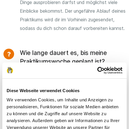
Dinge ausprobieren darfst und möglichst viele
Einblicke bekommst. Der ungefähre Ablauf deines
Praktikums wird dir im Vorhinein zugesendet,
sodass du dich schon darauf vorbereiten kannst.
Wie lange dauert es, bis meine
Praktikumswoche geplant ist?
Die Anmeldung dauert nur wenige Minuten. Du
gibst deine Berufsfelder und Tage an, stellst dich
noch kurz in einem Motivationsschreiben vor und
Diese Webseite verwendet Cookies
kannst dann die Vermittlung starten. Jetzt
Wir verwenden Cookies, um Inhalte und Anzeigen zu
personalisieren, Funktionen für soziale Medien anbieten
werden die Unternehmen angefragt, eine
zu können und die Zugriffe auf unsere Website zu
Rückmeldung bekommst du nach wenigen Tagen,
analysieren. Außerdem geben wir Informationen zu Ihrer
sodass deine Praktikumswoche nach 1-2 Wochen
Verwendung unserer Website an unsere Partner für