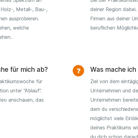
reites Spektrum an
Bei der Praktikumsw
Holz-, Metall-, Bau-,
deiner Region dabei.
hen ausprobieren.
Firmen aus deiner U
sehen, welche
beruflichen Möglichk
tehen.
che für mich ab?
Was mache ich 
raktikumswoche für
Ziel von dem eintägi
tion unter “Ablauf”.
Unternehmen und den
ideo anschauen, das
Unternehmen bereite
dem du verschiedene
möglichst viele Einb
deines Praktikums wi
du dich schon darauf