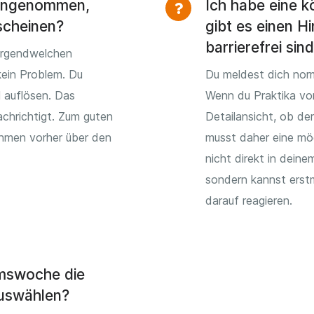
 angenommen,
Ich habe eine k
scheinen?
gibt es einen Hi
barrierefrei sin
irgendwelchen
kein Problem. Du
Du meldest dich norm
l auflösen. Das
Wenn du Praktika vo
chrichtigt. Zum guten
Detailansicht, ob der
ehmen vorher über den
musst daher eine mög
nicht direkt in dein
sondern kannst erst
darauf reagieren.
umswoche die
uswählen?