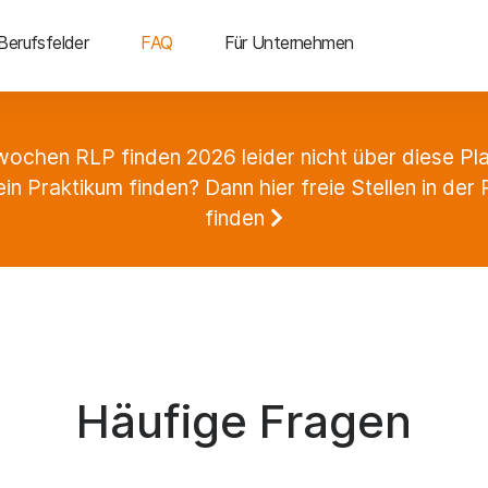
Berufsfelder
FAQ
Für Unternehmen
ochen RLP finden 2026 leider nicht über diese Pla
ein Praktikum finden? Dann hier freie Stellen in de
finden
Häufige Fragen