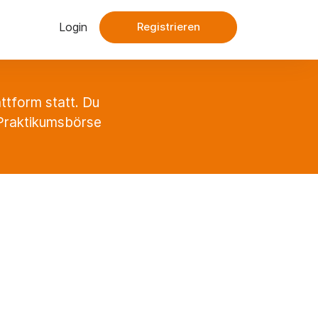
Login
Registrieren
ttform statt. Du
r Praktikumsbörse