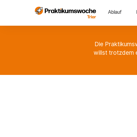
Ablauf
Die Praktikumsw
willst trotzdem 