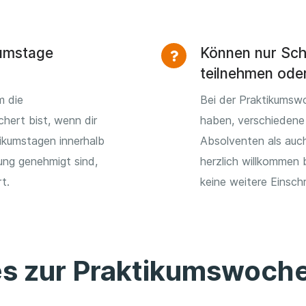
kumstage
Können nur Sch
teilnehmen ode
m die
Bei der Praktikumsw
chert bist, wenn dir
haben, verschiedene
ikumstagen innerhalb
Absolventen als auch
tung genehmigt sind,
herzlich willkommen 
t.
keine weitere Einsch
es zur Praktikumswoch