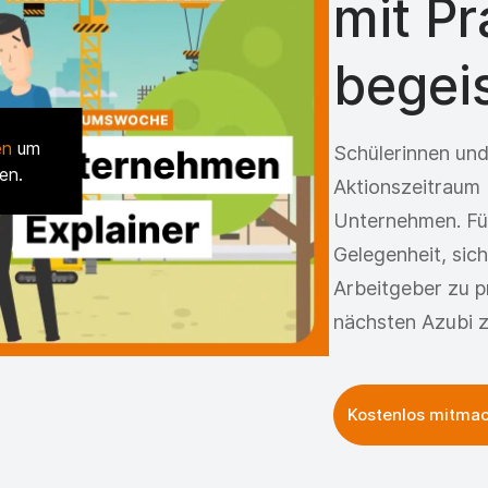
mit P
begei
en
um
Schülerinnen und
en.
Aktionszeitraum 
Unternehmen. Für 
Gelegenheit, sic
Arbeitgeber zu pr
nächsten Azubi z
Kostenlos mitma