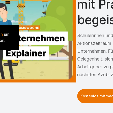
mit P
begei
en
um
Schülerinnen und
en.
Aktionszeitraum 
Unternehmen. Für 
Gelegenheit, sic
Arbeitgeber zu pr
nächsten Azubi z
Kostenlos mitma