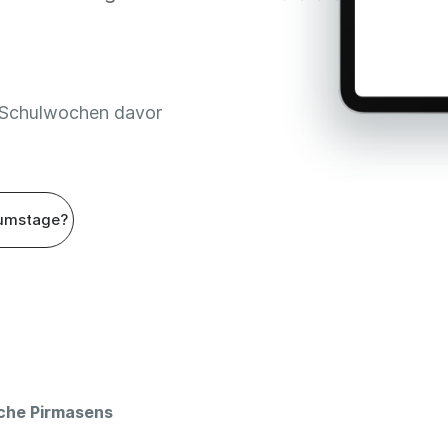
 Schulwochen davor
umstage?
oche Pirmasens