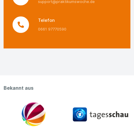
support@praktikumswoche.de
Telefon
0661 97770590
Bekannt aus