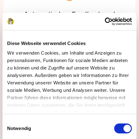
Automatisches Feedback und
Zertifikat
Wir stellen automatisch ein Zertifikat für die
Diese Webseite verwendet Cookies
Teilnehmenden aus und Sie geben Ihr Feedback
Wir verwenden Cookies, um Inhalte und Anzeigen zu
direkt online in unter 1 Minute ab.
personalisieren, Funktionen für soziale Medien anbieten
zu können und die Zugriffe auf unsere Website zu
analysieren. Außerdem geben wir Informationen zu Ihrer
Verwendung unserer Website an unsere Partner für
soziale Medien, Werbung und Analysen weiter. Unsere
Partner führen diese Informationen möglicherweise mit
weiteren Daten zusammen, die Sie ihnen bereitgestellt
haben oder die sie im Rahmen Ihrer Nutzung der Dienste
gesammelt haben.
Einwilligungsauswahl
Impressum
|
Datenschutzerklärung
Notwendig
Passende Matches & Vorschläge