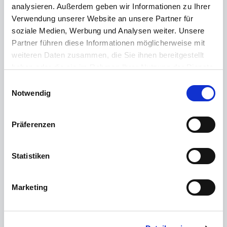
analysieren. Außerdem geben wir Informationen zu Ihrer
Fräse, bohre oder schweiße an Bauteilen für
Verwendung unserer Website an unsere Partner für
Anlagen oder Konstruktionen in der Werkstatt oder
soziale Medien, Werbung und Analysen weiter. Unsere
auf der Baustelle.
Partner führen diese Informationen möglicherweise mit
weiteren Daten zusammen, die Sie ihnen bereitgestellt
haben oder die sie im Rahmen Ihrer Nutzung der Dienste
gesammelt haben.
Einwilligungsauswahl
Impressum
|
Datenschutzerklärung
Notwendig
👩‍🦽
Präferenzen
Pflege & Soziales
Statistiken
Der Mensch steht im Mittelpunkt bei der Pflege
von Alten & Kranken oder bei der Begleitung von
Kindern oder Menschen mit Beeinträchtigung.
Marketing