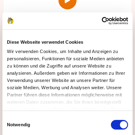
Automatisches Feedback und
Zertifikat
Diese Webseite verwendet Cookies
Wir stellen automatisch ein Zertifikat für die
Wir verwenden Cookies, um Inhalte und Anzeigen zu
Teilnehmenden aus und Sie geben Ihr Feedback
personalisieren, Funktionen für soziale Medien anbieten
direkt online in unter 1 Minute ab.
zu können und die Zugriffe auf unsere Website zu
analysieren. Außerdem geben wir Informationen zu Ihrer
Verwendung unserer Website an unsere Partner für
soziale Medien, Werbung und Analysen weiter. Unsere
Partner führen diese Informationen möglicherweise mit
weiteren Daten zusammen, die Sie ihnen bereitgestellt
haben oder die sie im Rahmen Ihrer Nutzung der Dienste
gesammelt haben.
Einwilligungsauswahl
Impressum
|
Datenschutzerklärung
Notwendig