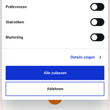
Passende Matches & Vorschläge
Präferenzen
Erhalten Sie passende Vorschläge durch
Statistiken
Funktionen wie:
Marketing
Mindestalter festlegen
Fahrtweg Check (inkl. Öffis)
Maximale Kapazität einstellbar
Details zeigen
Alle zulassen
Ablehnen