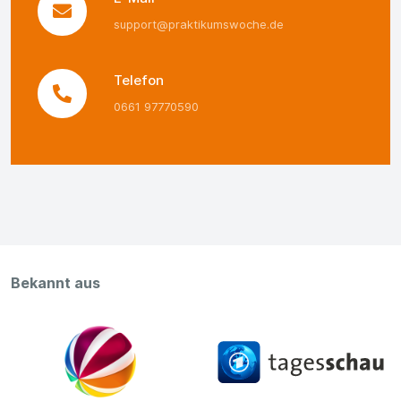
support@praktikumswoche.de
Telefon
0661 97770590
Bekannt aus