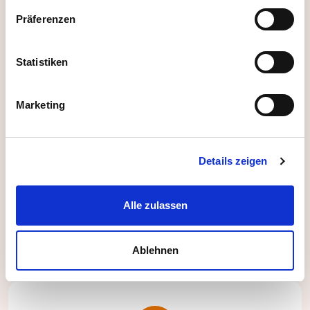
Präferenzen
Statistiken
Passende Matches & Vorschläge
Marketing
Erhalten Sie passende Vorschläge durch
Funktionen wie:
Details zeigen
Mindestalter festlegen
Fahrtweg Check (inkl. Öffis)
Maximale Kapazität einstellbar
Alle zulassen
Ablehnen