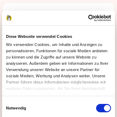
Diese Webseite verwendet Cookies
Automatisches Feedback und
Wir verwenden Cookies, um Inhalte und Anzeigen zu
Zertifikat
personalisieren, Funktionen für soziale Medien anbieten
zu können und die Zugriffe auf unsere Website zu
Wir stellen automatisch ein Zertifikat für die
analysieren. Außerdem geben wir Informationen zu Ihrer
Teilnehmenden aus und Sie geben Ihr Feedback
Verwendung unserer Website an unsere Partner für
soziale Medien, Werbung und Analysen weiter. Unsere
direkt online in unter 1 Minute ab.
Partner führen diese Informationen möglicherweise mit
weiteren Daten zusammen, die Sie ihnen bereitgestellt
haben oder die sie im Rahmen Ihrer Nutzung der Dienste
gesammelt haben.
Einwilligungsauswahl
Impressum
|
Datenschutzerklärung
Notwendig