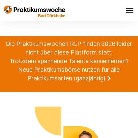
Die Praktikumswochen RLP finden 2026 leider
nicht über diese Plattform statt.
Trotzdem spannende Talente kennenlernen?
Neue Praktikumsbörse nutzen für alle
Praktikumsarten (ganzjährig)