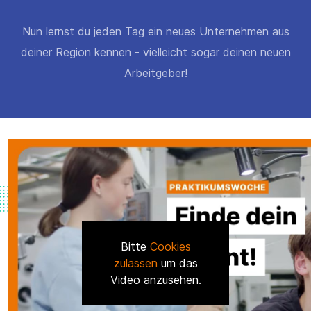
Nun lernst du jeden Tag ein neues Unternehmen aus
deiner Region kennen - vielleicht sogar deinen neuen
Arbeitgeber!
Bitte
Cookies
zulassen
um das
Video anzusehen.