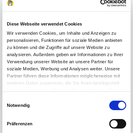
Berufsfelder
Diese Webseite verwendet Cookies
Probier dich in
Wir verwenden Cookies, um Inhalte und Anzeigen zu
personalisieren, Funktionen für soziale Medien anbieten
unterschiedlichen
zu können und die Zugriffe auf unsere Website zu
Berufsfeldern aus
analysieren. Außerdem geben wir Informationen zu Ihrer
Verwendung unserer Website an unsere Partner für
soziale Medien, Werbung und Analysen weiter. Unsere
Partner führen diese Informationen möglicherweise mit
🏢
weiteren Daten zusammen, die Sie ihnen bereitgestellt
haben oder die sie im Rahmen Ihrer Nutzung der Dienste
gesammelt haben.
Einwilligungsauswahl
Verwaltungs- & Finanzbüro
Impressum
|
Datenschutzerklärung
Notwendig
Organisiere und koordiniere Prozesse und Aufgaben
Präferenzen
im Unternehmen, sodass alle Abläufe reibungslos