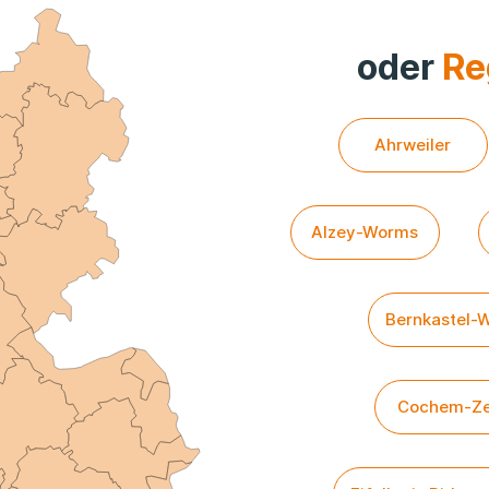
oder
Re
Ahrweiler
Alzey-Worms
Bernkastel-W
Cochem-Ze