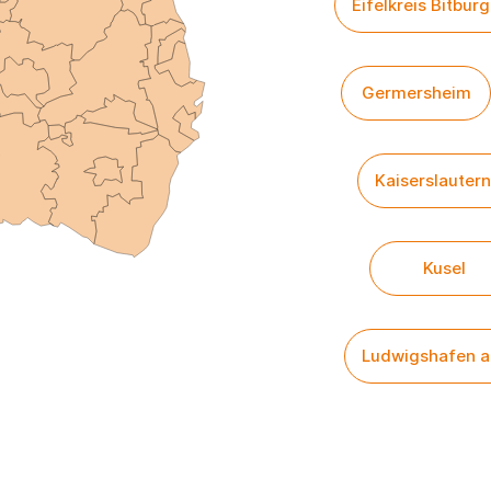
Eifelkreis Bitbur
Germersheim
Kaiserslautern
Kusel
Ludwigshafen a