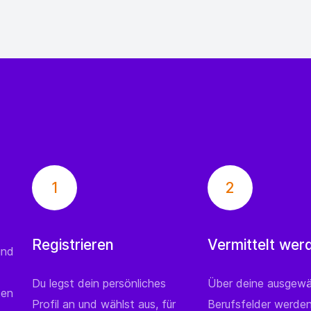
1
2
Registrieren
Vermittelt wer
und
Du legst dein persönliches
Über deine ausgewä
den
Profil an und wählst aus, für
Berufsfelder werde