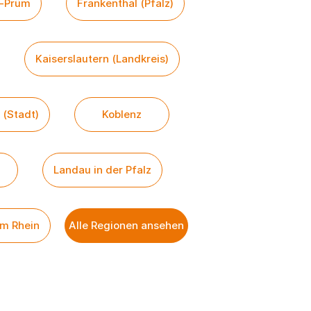
g-Prüm
Frankenthal (Pfalz)
Kaiserslautern (Landkreis)
 (Stadt)
Koblenz
Landau in der Pfalz
m Rhein
Alle Regionen ansehen