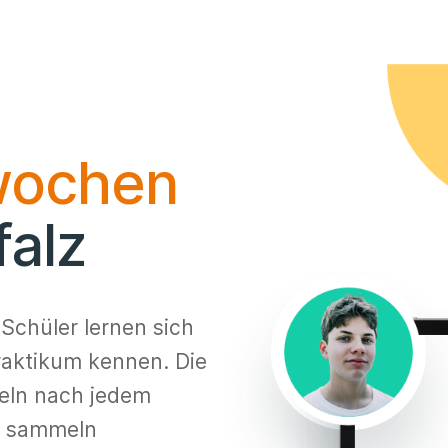
wochen
falz
Schüler lernen sich
raktikum kennen. Die
eln nach jedem
d sammeln