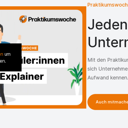
Praktikumswoch
Jeden
Unter
en
um
Mit den Praktiku
en.
sich Unternehme
Aufwand kennen
Auch mitmach