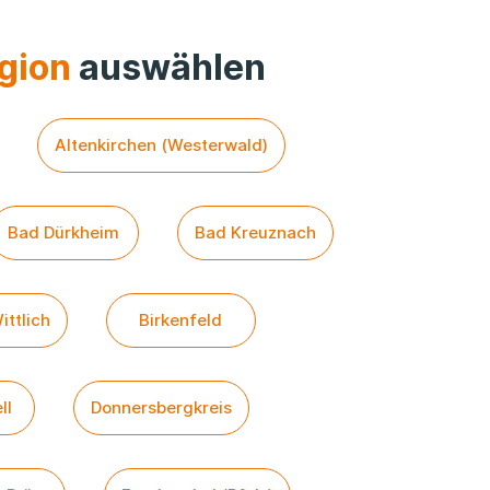
gion
auswählen
Altenkirchen (Westerwald)
Bad Dürkheim
Bad Kreuznach
ittlich
Birkenfeld
ll
Donnersbergkreis