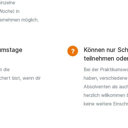
inzelne
Woche) in
ternehmen möglich.
kumstage
Können nur Sch
teilnehmen ode
m die
Bei der Praktikumsw
chert bist, wenn dir
haben, verschiedene
Absolventen als auch
herzlich willkommen 
keine weitere Einsch