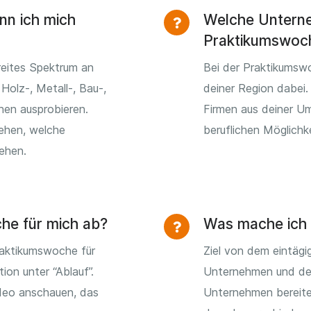
nn ich mich
Welche Unterne
Praktikumswoc
reites Spektrum an
Bei der Praktikumsw
Holz-, Metall-, Bau-,
deiner Region dabei.
hen ausprobieren.
Firmen aus deiner U
sehen, welche
beruflichen Möglichk
tehen.
che für mich ab?
Was mache ich 
raktikumswoche für
Ziel von dem eintägi
tion unter “Ablauf”.
Unternehmen und den
ideo anschauen, das
Unternehmen bereite