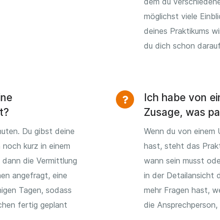
dem du verschiedene
möglichst viele Einb
deines Praktikums wi
du dich schon darauf
ine
Ich habe von e
t?
Zusage, was pas
uten. Du gibst deine
Wenn du von einem 
h noch kurz in einem
hast, steht das Prak
 dann die Vermittlung
wann sein musst ode
en angefragt, eine
in der Detailansicht
igen Tagen, sodass
mehr Fragen hast, w
hen fertig geplant
die Ansprechperson, d