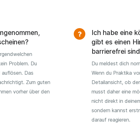
 angenommen,
Ich habe eine k
scheinen?
gibt es einen Hi
barrierefrei sin
irgendwelchen
kein Problem. Du
Du meldest dich norm
l auflösen. Das
Wenn du Praktika vo
chrichtigt. Zum guten
Detailansicht, ob der
ehmen vorher über den
musst daher eine mög
nicht direkt in dein
sondern kannst erst
darauf reagieren.