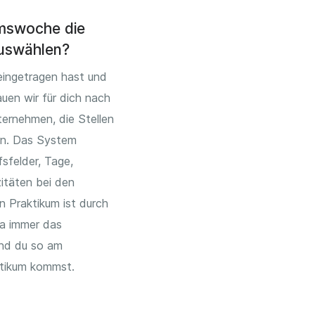
umswoche die
uswählen?
eingetragen hast und
uen wir für dich nach
ernehmen, die Stellen
en. Das System
sfelder, Tage,
itäten bei den
n Praktikum ist durch
da immer das
nd du so am
ktikum kommst.