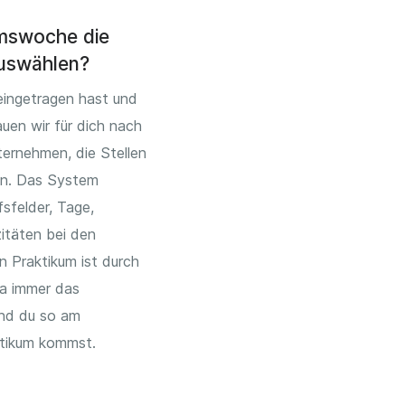
umswoche die
uswählen?
eingetragen hast und
uen wir für dich nach
ernehmen, die Stellen
en. Das System
sfelder, Tage,
itäten bei den
n Praktikum ist durch
da immer das
nd du so am
ktikum kommst.