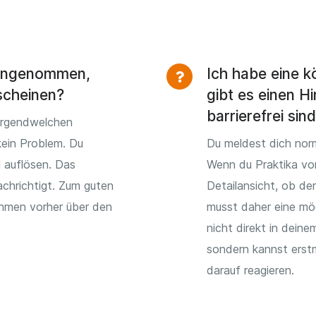
 angenommen,
Ich habe eine k
scheinen?
gibt es einen Hi
barrierefrei sin
irgendwelchen
kein Problem. Du
Du meldest dich norm
l auflösen. Das
Wenn du Praktika vo
chrichtigt. Zum guten
Detailansicht, ob der
ehmen vorher über den
musst daher eine mög
nicht direkt in dein
sondern kannst erst
darauf reagieren.