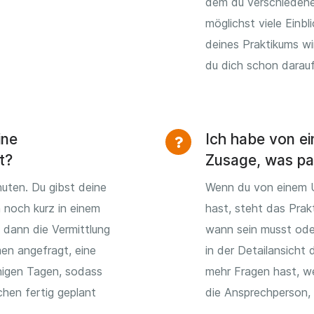
dem du verschiedene
möglichst viele Einb
deines Praktikums wi
du dich schon darauf
ine
Ich habe von e
t?
Zusage, was pas
uten. Du gibst deine
Wenn du von einem 
h noch kurz in einem
hast, steht das Prak
 dann die Vermittlung
wann sein musst ode
en angefragt, eine
in der Detailansicht
igen Tagen, sodass
mehr Fragen hast, w
hen fertig geplant
die Ansprechperson, d