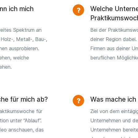
nn ich mich
Welche Unterne
Praktikumswoc
reites Spektrum an
Bei der Praktikumsw
Holz-, Metall-, Bau-,
deiner Region dabei.
hen ausprobieren.
Firmen aus deiner U
sehen, welche
beruflichen Möglichk
tehen.
che für mich ab?
Was mache ich 
raktikumswoche für
Ziel von dem eintägi
tion unter “Ablauf”.
Unternehmen und den
ideo anschauen, das
Unternehmen bereite