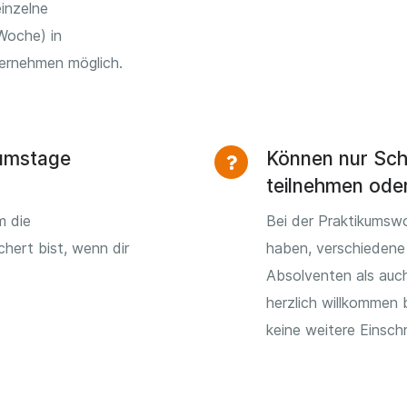
inzelne
Woche) in
ternehmen möglich.
kumstage
Können nur Sch
teilnehmen ode
m die
Bei der Praktikumsw
chert bist, wenn dir
haben, verschiedene
Absolventen als auch
herzlich willkommen 
keine weitere Einsch