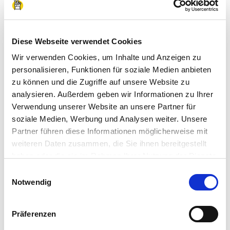
Ich habe von einem Unternehmen
Diese Webseite verwendet Cookies
eine Zusage, was passiert jetzt?
Wir verwenden Cookies, um Inhalte und Anzeigen zu
personalisieren, Funktionen für soziale Medien anbieten
Wenn du von einem Unternehmen eine Zusage
zu können und die Zugriffe auf unsere Website zu
bekommen hast, steht das Praktikum fest.
analysieren. Außerdem geben wir Informationen zu Ihrer
Informationen dazu, wo du wann sein musst
Verwendung unserer Website an unsere Partner für
soziale Medien, Werbung und Analysen weiter. Unsere
oder ob du noch etwas brauchst, stehen in der
Partner führen diese Informationen möglicherweise mit
Detailansicht der Praktikumsstelle. Wenn du noch
weiteren Daten zusammen, die Sie ihnen bereitgestellt
mehr Fragen hast, wendest du dich am besten
haben oder die sie im Rahmen Ihrer Nutzung der Dienste
immer an die Ansprechperson, die in der
gesammelt haben.
Einwilligungsauswahl
Impressum
|
Datenschutzerklärung
Notwendig
Praktikumsstelle steht.
Präferenzen
Ein Unternehmen hat mich