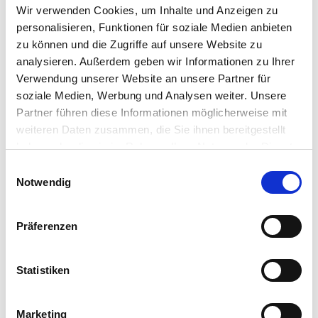
der:die für dich den AGBs zustimmt. Dafür
Wir verwenden Cookies, um Inhalte und Anzeigen zu
benötigen wir von deiner gesetzlichen
personalisieren, Funktionen für soziale Medien anbieten
zu können und die Zugriffe auf unsere Website zu
Vertretung den Vornamen, Nachnamen,
analysieren. Außerdem geben wir Informationen zu Ihrer
Telefonnummer und eine E-Mail-Adresse
.
Verwendung unserer Website an unsere Partner für
An deine gesetzliche Vertretung wird eine E-
soziale Medien, Werbung und Analysen weiter. Unsere
Partner führen diese Informationen möglicherweise mit
Mail gesendet, in der ein Bestätigungslink
weiteren Daten zusammen, die Sie ihnen bereitgestellt
enthalten ist. Sobald dieser
Link aktiviert
haben oder die sie im Rahmen Ihrer Nutzung der Dienste
wurde, kannst du mit der Praktikumswoche
gesammelt haben.
Einwilligungsauswahl
Impressum
|
Datenschutzerklärung
Notwendig
weitermachen und die Registrierung
abschließen. Solange diese Bestätigung noch
Präferenzen
fehlt, kannst du die Plattform nicht vollständig
nutzen. Deshalb erinnere gerne daran, dass
Statistiken
noch etwas fehlt.
Marketing