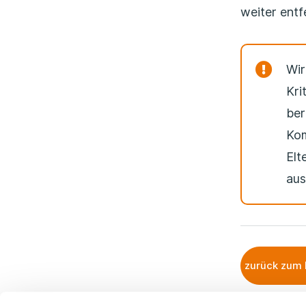
weiter entf
Wir
Kri
ber
Kom
Elt
aus
zurück zum 