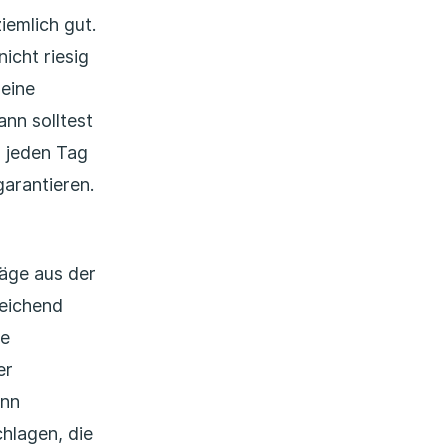
iemlich gut.
icht riesig
 eine
nn solltest
r jeden Tag
garantieren.
läge aus der
reichend
ne
er
ann
hlagen, die