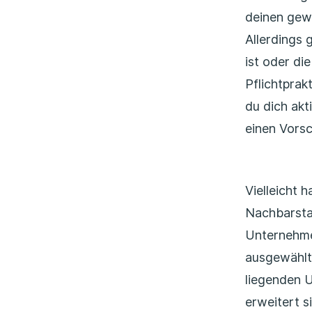
deinen gewä
Allerdings 
ist oder di
Pflichtprak
du dich akt
einen Vorsc
Vielleicht 
Nachbarstad
Unternehme
ausgewählt
liegenden U
erweitert s