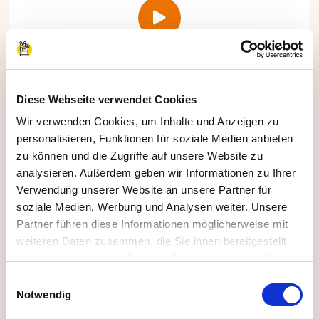
Automatisches Feedback und
Zertifikat
Diese Webseite verwendet Cookies
Wir verwenden Cookies, um Inhalte und Anzeigen zu
Wir stellen automatisch ein Zertifikat für die
personalisieren, Funktionen für soziale Medien anbieten
Teilnehmenden aus und Sie geben Ihr Feedback
zu können und die Zugriffe auf unsere Website zu
direkt online in unter 1 Minute ab.
analysieren. Außerdem geben wir Informationen zu Ihrer
Verwendung unserer Website an unsere Partner für
soziale Medien, Werbung und Analysen weiter. Unsere
Partner führen diese Informationen möglicherweise mit
weiteren Daten zusammen, die Sie ihnen bereitgestellt
haben oder die sie im Rahmen Ihrer Nutzung der Dienste
gesammelt haben.
Einwilligungsauswahl
Impressum
|
Datenschutzerklärung
Notwendig