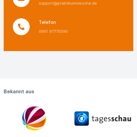
support@praktikumswoche.de
Telefon
0661 97770590
Bekannt aus