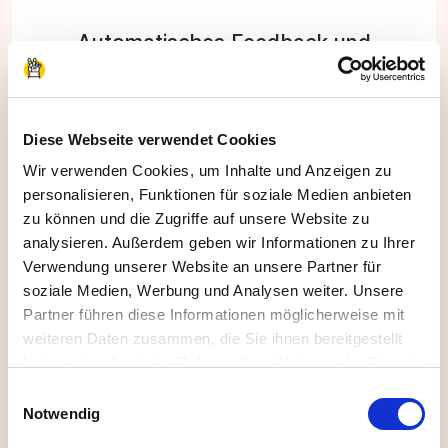
Automatisches Feedback und
Zertifikat
Wir stellen automatisch ein Zertifikat für die
Diese Webseite verwendet Cookies
Teilnehmenden aus und Sie geben Ihr Feedback
Wir verwenden Cookies, um Inhalte und Anzeigen zu
direkt online in unter 1 Minute ab.
personalisieren, Funktionen für soziale Medien anbieten
zu können und die Zugriffe auf unsere Website zu
analysieren. Außerdem geben wir Informationen zu Ihrer
Verwendung unserer Website an unsere Partner für
soziale Medien, Werbung und Analysen weiter. Unsere
Partner führen diese Informationen möglicherweise mit
weiteren Daten zusammen, die Sie ihnen bereitgestellt
haben oder die sie im Rahmen Ihrer Nutzung der Dienste
gesammelt haben.
Einwilligungsauswahl
Impressum
|
Datenschutzerklärung
Notwendig
Passende Matches & Vorschläge