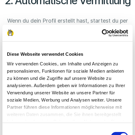
2. Automatische Vermittlung
Wenn du dein Profil erstellt hast, startest du per
Knopfdruck die aktive Vermittlung. Jetzt wirst du
basierend auf deinen ausgewählten Berufsfeldern
passenden Firmen vorgeschlagen.
Diese Webseite verwendet Cookies
In deinem Profil kannst du immer den aktuellen
Wir verwenden Cookies, um Inhalte und Anzeigen zu
Stand deiner Vermittlung verfolgen. Sobald dich
personalisieren, Funktionen für soziale Medien anbieten
ein Unternehmen annimmt, bekommst du eine
zu können und die Zugriffe auf unsere Website zu
analysieren. Außerdem geben wir Informationen zu Ihrer
Benachrichtigung.
Verwendung unserer Website an unsere Partner für
soziale Medien, Werbung und Analysen weiter. Unsere
Partner führen diese Informationen möglicherweise mit
weiteren Daten zusammen, die Sie ihnen bereitgestellt
haben oder die sie im Rahmen Ihrer Nutzung der Dienste
gesammelt haben.
Einwilligungsauswahl