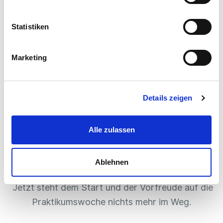
Statistiken
3. Berufe ausprobieren
Marketing
An deinen ausgewählten Tagen lernst du nun
Details zeigen
immer ein neues Unternehmen kennen. Die
Praktikumstage finden normalerweise in den
Alle zulassen
Firmen vor Ort statt. Sie werden interessant und
abwechslungsreich durch die Ausbilder:innen
Ablehnen
gestaltet.
Jetzt steht dem Start und der Vorfreude auf die
Praktikumswoche nichts mehr im Weg.