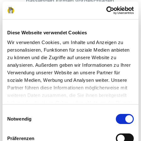
passenden Firmen vorgeschlagen.
In deinem Profil kannst du immer den aktuellen
Stand deiner Vermittlung verfolgen. Sobald dich
Diese Webseite verwendet Cookies
ein Unternehmen annimmt, bekommst du eine
Benachrichtigung.
Wir verwenden Cookies, um Inhalte und Anzeigen zu
personalisieren, Funktionen für soziale Medien anbieten
zu können und die Zugriffe auf unsere Website zu
analysieren. Außerdem geben wir Informationen zu Ihrer
Verwendung unserer Website an unsere Partner für
soziale Medien, Werbung und Analysen weiter. Unsere
Partner führen diese Informationen möglicherweise mit
weiteren Daten zusammen, die Sie ihnen bereitgestellt
haben oder die sie im Rahmen Ihrer Nutzung der Dienste
gesammelt haben.
Einwilligungsauswahl
Impressum
|
Datenschutzerklärung
Notwendig
Präferenzen