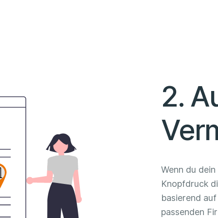
2. A
Verm
Wenn du dein P
Knopfdruck die
basierend auf
passenden Fi