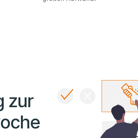
 zur
woche