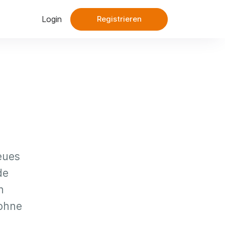
Login
Registrieren
eues
de
n
 ohne