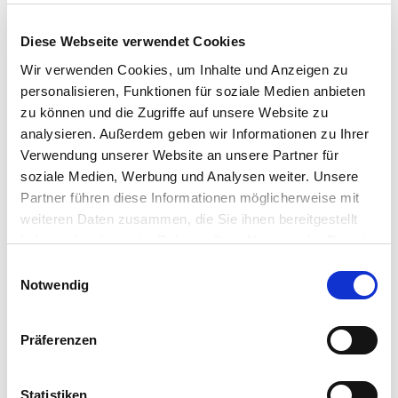
FAQ - Häufige Fragen
Diese Webseite verwendet Cookies
Wir verwenden Cookies, um Inhalte und Anzeigen zu
personalisieren, Funktionen für soziale Medien anbieten
Wie funktioniert der neue
zu können und die Zugriffe auf unsere Website zu
Bildungsaccount?
analysieren. Außerdem geben wir Informationen zu Ihrer
Zur besseren Organisation und Übersicht gibt es
Verwendung unserer Website an unsere Partner für
soziale Medien, Werbung und Analysen weiter. Unsere
nun einen Bildungsaccount für Lehrkräfte und
Partner führen diese Informationen möglicherweise mit
Berufsberaterinnen und Berufsberater. Damit
weiteren Daten zusammen, die Sie ihnen bereitgestellt
können die Praktikumstage der Klasse direkt
haben oder die sie im Rahmen Ihrer Nutzung der Dienste
eingesehen und die Teilnahme noch einfacher
gesammelt haben.
Einwilligungsauswahl
Impressum
|
Datenschutzerklärung
Notwendig
und effizienter überblickt und unterstützt
werden.
Präferenzen
Weitere Informationen und Anmeldemöglichkeit gibt es
Statistiken