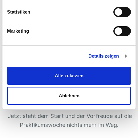
Statistiken
Marketing
3. Berufe ausprobieren
Details zeigen
An deinen ausgewählten Tagen lernst du nun
immer ein neues Unternehmen kennen. Die
Praktikumstage finden normalerweise in den
Alle zulassen
Firmen vor Ort statt. Sie werden interessant und
abwechslungsreich durch die Ausbilder:innen
Ablehnen
gestaltet.
Jetzt steht dem Start und der Vorfreude auf die
Praktikumswoche nichts mehr im Weg.