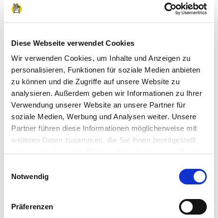
passenden Firmen vorgeschlagen.
In deinem Profil kannst du immer den aktuellen
Stand deiner Vermittlung verfolgen. Sobald dich
Diese Webseite verwendet Cookies
ein Unternehmen annimmt, bekommst du eine
Wir verwenden Cookies, um Inhalte und Anzeigen zu
Benachrichtigung.
personalisieren, Funktionen für soziale Medien anbieten
zu können und die Zugriffe auf unsere Website zu
analysieren. Außerdem geben wir Informationen zu Ihrer
Verwendung unserer Website an unsere Partner für
soziale Medien, Werbung und Analysen weiter. Unsere
Partner führen diese Informationen möglicherweise mit
weiteren Daten zusammen, die Sie ihnen bereitgestellt
haben oder die sie im Rahmen Ihrer Nutzung der Dienste
gesammelt haben.
Einwilligungsauswahl
Impressum
|
Datenschutzerklärung
Notwendig
Präferenzen