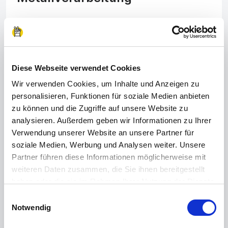
Fräse, bohre oder schweiße an Bauteilen für
Anlagen oder Konstruktionen in der Werkstatt oder
auf der Baustelle.
Diese Webseite verwendet Cookies
Wir verwenden Cookies, um Inhalte und Anzeigen zu
personalisieren, Funktionen für soziale Medien anbieten
👩‍🦽
zu können und die Zugriffe auf unsere Website zu
analysieren. Außerdem geben wir Informationen zu Ihrer
Verwendung unserer Website an unsere Partner für
Pflege & Soziales
soziale Medien, Werbung und Analysen weiter. Unsere
Partner führen diese Informationen möglicherweise mit
Der Mensch steht im Mittelpunkt bei der Pflege
weiteren Daten zusammen, die Sie ihnen bereitgestellt
von Alten & Kranken oder bei der Begleitung von
haben oder die sie im Rahmen Ihrer Nutzung der Dienste
Kindern oder Menschen mit Beeinträchtigung.
gesammelt haben.
Einwilligungsauswahl
Impressum
|
Datenschutzerklärung
Notwendig