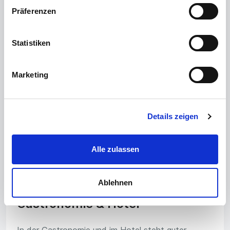
Präferenzen
📐
Statistiken
Technisches Büro
Marketing
Entwickle die Produkte, Maschinen und Anlagen
von morgen und konstruiere am Computer den
genauen Plan dafür.
Details zeigen
Alle zulassen
🛎️
Ablehnen
Gastronomie & Hotel
In der Gastronomie und im Hotel steht guter