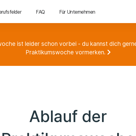
erufsfelder
FAQ
Für Unternehmen
oche ist leider schon vorbei - du kannst dich gerne
Praktikumswoche vormerken.
Ablauf der