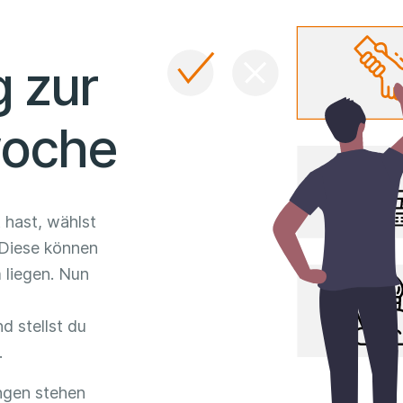
 zur
woche
 hast, wählst
 Diese können
 liegen. Nun
d stellst du
.
ungen stehen