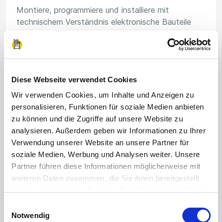
Montiere, programmiere und installiere mit
technischem Verständnis elektronische Bauteile
und Anlagen.
Diese Webseite verwendet Cookies
🚜
Wir verwenden Cookies, um Inhalte und Anzeigen zu
personalisieren, Funktionen für soziale Medien anbieten
zu können und die Zugriffe auf unsere Website zu
Landwirtschaft & Gartenbau
analysieren. Außerdem geben wir Informationen zu Ihrer
Verwendung unserer Website an unsere Partner für
Hier arbeitest du an der frischen Luft und bist Teil
soziale Medien, Werbung und Analysen weiter. Unsere
der Produktion von pflanzlichen und tierischen
Partner führen diese Informationen möglicherweise mit
Erzeugnissen und der Gestaltung von Gärten und
weiteren Daten zusammen, die Sie ihnen bereitgestellt
Parks.
haben oder die sie im Rahmen Ihrer Nutzung der Dienste
gesammelt haben.
Einwilligungsauswahl
Impressum
|
Datenschutzerklärung
Notwendig