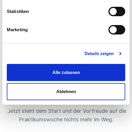
Statistiken
Marketing
3. Berufe ausprobieren
Details zeigen
An deinen ausgewählten Tagen lernst du nun
immer ein neues Unternehmen kennen. Die
Praktikumstage finden normalerweise in den
Alle zulassen
Firmen vor Ort statt. Sie werden interessant und
abwechslungsreich durch die Ausbilder:innen
Ablehnen
gestaltet.
Jetzt steht dem Start und der Vorfreude auf die
Praktikumswoche nichts mehr im Weg.