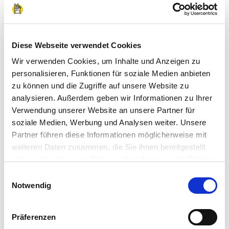
passenden Firmen vorgeschlagen.
In deinem Profil kannst du immer den aktuellen
Stand deiner Vermittlung verfolgen. Sobald dich
Diese Webseite verwendet Cookies
ein Unternehmen annimmt, bekommst du eine
Wir verwenden Cookies, um Inhalte und Anzeigen zu
Benachrichtigung.
personalisieren, Funktionen für soziale Medien anbieten
zu können und die Zugriffe auf unsere Website zu
analysieren. Außerdem geben wir Informationen zu Ihrer
Verwendung unserer Website an unsere Partner für
soziale Medien, Werbung und Analysen weiter. Unsere
Partner führen diese Informationen möglicherweise mit
weiteren Daten zusammen, die Sie ihnen bereitgestellt
haben oder die sie im Rahmen Ihrer Nutzung der Dienste
gesammelt haben.
Einwilligungsauswahl
Impressum
|
Datenschutzerklärung
Notwendig
Präferenzen