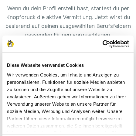
Wenn du dein Profil erstellt hast, startest du per
Knopfdruck die aktive Vermittlung. Jetzt wirst du
basierend auf deinen ausgewählten Berufsfeldern
passenden Firmen vorgeschlagen.
In deinem Profil kannst du immer den aktuellen
Stand deiner Vermittlung verfolgen. Sobald dich
Diese Webseite verwendet Cookies
ein Unternehmen annimmt, bekommst du eine
Benachrichtigung.
Wir verwenden Cookies, um Inhalte und Anzeigen zu
personalisieren, Funktionen für soziale Medien anbieten
zu können und die Zugriffe auf unsere Website zu
analysieren. Außerdem geben wir Informationen zu Ihrer
Verwendung unserer Website an unsere Partner für
soziale Medien, Werbung und Analysen weiter. Unsere
Partner führen diese Informationen möglicherweise mit
weiteren Daten zusammen, die Sie ihnen bereitgestellt
haben oder die sie im Rahmen Ihrer Nutzung der Dienste