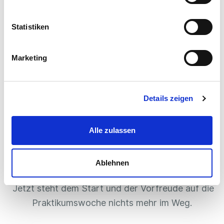
Statistiken
3. Berufe ausprobieren
Marketing
An deinen ausgewählten Tagen lernst du nun
Details zeigen
immer ein neues Unternehmen kennen. Die
Praktikumstage finden normalerweise in den
Alle zulassen
Firmen vor Ort statt. Sie werden interessant und
abwechslungsreich durch die Ausbilder:innen
Ablehnen
gestaltet.
Jetzt steht dem Start und der Vorfreude auf die
Praktikumswoche nichts mehr im Weg.