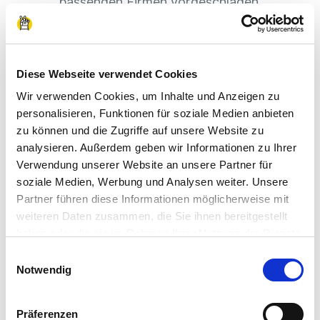
passenden Firmen vorgeschlagen.
In deinem Profil kannst du immer den aktuellen
Stand deiner Vermittlung verfolgen. Sobald dich
Diese Webseite verwendet Cookies
ein Unternehmen annimmt, bekommst du eine
Benachrichtigung.
Wir verwenden Cookies, um Inhalte und Anzeigen zu
personalisieren, Funktionen für soziale Medien anbieten
zu können und die Zugriffe auf unsere Website zu
analysieren. Außerdem geben wir Informationen zu Ihrer
Verwendung unserer Website an unsere Partner für
soziale Medien, Werbung und Analysen weiter. Unsere
Partner führen diese Informationen möglicherweise mit
weiteren Daten zusammen, die Sie ihnen bereitgestellt
haben oder die sie im Rahmen Ihrer Nutzung der Dienste
gesammelt haben.
Einwilligungsauswahl
Impressum
|
Datenschutzerklärung
Notwendig
Präferenzen