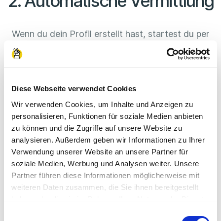
2. Automatische Vermittlung
Wenn du dein Profil erstellt hast, startest du per
Knopfdruck die aktive Vermittlung. Jetzt wirst du
basierend auf deinen ausgewählten Berufsfeldern
passenden Firmen vorgeschlagen.
Diese Webseite verwendet Cookies
In deinem Profil kannst du immer den aktuellen
Wir verwenden Cookies, um Inhalte und Anzeigen zu
Stand deiner Vermittlung verfolgen. Sobald dich
personalisieren, Funktionen für soziale Medien anbieten
ein Unternehmen annimmt, bekommst du eine
zu können und die Zugriffe auf unsere Website zu
analysieren. Außerdem geben wir Informationen zu Ihrer
Benachrichtigung.
Verwendung unserer Website an unsere Partner für
soziale Medien, Werbung und Analysen weiter. Unsere
Partner führen diese Informationen möglicherweise mit
weiteren Daten zusammen, die Sie ihnen bereitgestellt
haben oder die sie im Rahmen Ihrer Nutzung der Dienste
gesammelt haben.
Einwilligungsauswahl