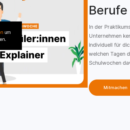
Berufe
In der Praktikum
en
um
Unternehmen ken
en.
individuell für d
welchen Tagen d
Schulwochen dav
Mitmachen