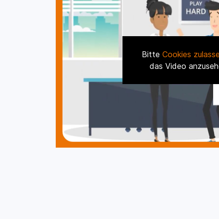
Bitte
Cookies zulass
das Video anzuseh