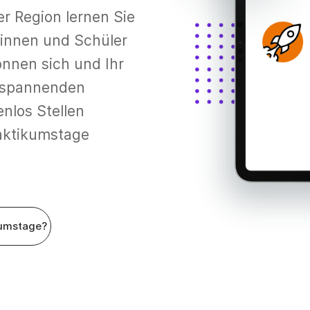
r Region lernen Sie
rinnen und Schüler
önnen sich und Ihr
t spannenden
enlos Stellen
raktikumstage
umstage?