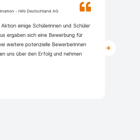
ination - Hilti Deutschland AG
 Aktion einige Schülerinnen und Schüler
"Seit 
aus ergaben sich eine Bewerbung für
jedes 
ei weitere potenzielle Bewerberinnen
vom Kl
uen uns über den Erfolg und nehmen
in uns
hinein