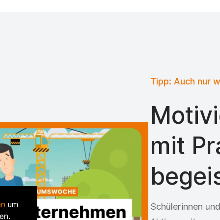
Tipp: Auch nur 
Motivi
mit P
begei
en
um
Schülerinnen und
en.