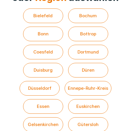
Bielefeld
Bochum
Bonn
Bottrop
Coesfeld
Dortmund
Duisburg
Düren
Düsseldorf
Ennepe-Ruhr-Kreis
Essen
Euskirchen
Gelsenkirchen
Gütersloh