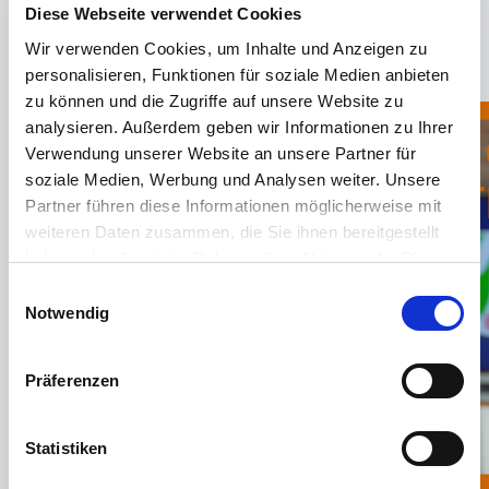
Diese Webseite verwendet Cookies
Wir verwenden Cookies, um Inhalte und Anzeigen zu
personalisieren, Funktionen für soziale Medien anbieten
zu können und die Zugriffe auf unsere Website zu
analysieren. Außerdem geben wir Informationen zu Ihrer
Verwendung unserer Website an unsere Partner für
soziale Medien, Werbung und Analysen weiter. Unsere
Partner führen diese Informationen möglicherweise mit
weiteren Daten zusammen, die Sie ihnen bereitgestellt
haben oder die sie im Rahmen Ihrer Nutzung der Dienste
Bitte
Cookies
gesammelt haben.
Einwilligungsauswahl
zulassen
um das
Impressum
|
Datenschutzerklärung
Notwendig
Video anzusehen.
Präferenzen
Statistiken