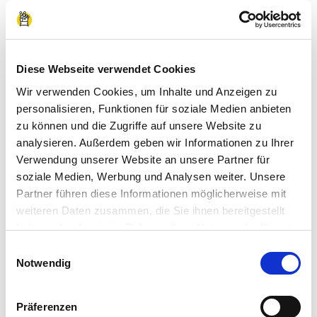
Einen Auszubildenden über
die Praktikumswoche
Diese Webseite verwendet Cookies
gefunden
Wir verwenden Cookies, um Inhalte und Anzeigen zu
personalisieren, Funktionen für soziale Medien anbieten
Die Uth GmbH ist ein mittelständisches
zu können und die Zugriffe auf unsere Website zu
analysieren. Außerdem geben wir Informationen zu Ihrer
Maschinenbauunternehmen mit Standort im
Verwendung unserer Website an unsere Partner für
Fuldaer Münsterfeld, welches 2021 etwa 100
soziale Medien, Werbung und Analysen weiter. Unsere
Partner führen diese Informationen möglicherweise mit
Angestellte und Auszubildende zählt. Anna-Maria
weiteren Daten zusammen, die Sie ihnen bereitgestellt
Uth aus der Personalabteilung erzählt im
haben oder die sie im Rahmen Ihrer Nutzung der Dienste
Interview, wie die Uth GmbH durch die
gesammelt haben.
Einwilligungsauswahl
Impressum
|
Datenschutzerklärung
Notwendig
Praktikumswoche ihren neuen Auszubildenden
gefunden hat. Die Praktikumswoche stellte sich als
Präferenzen
ideales Angebot heraus, in den Sommerferien