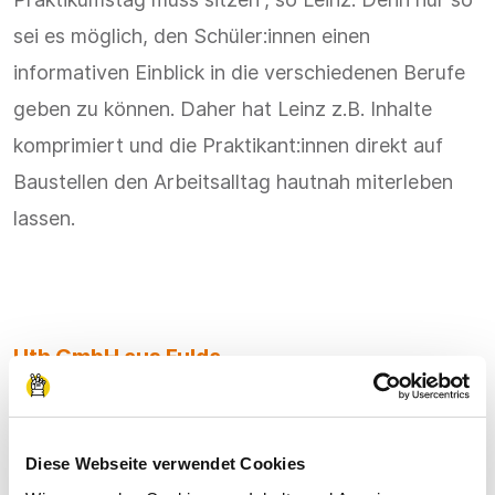
sei es möglich, den Schüler:innen einen
informativen Einblick in die verschiedenen Berufe
geben zu können. Daher hat Leinz z.B. Inhalte
komprimiert und die Praktikant:innen direkt auf
Baustellen den Arbeitsalltag hautnah miterleben
lassen.
Uth GmbH aus Fulda
Einen Auszubildenden über
die Praktikumswoche
Diese Webseite verwendet Cookies
gefunden