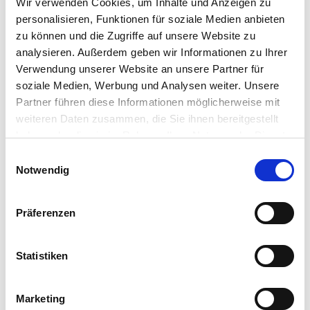
Wir verwenden Cookies, um Inhalte und Anzeigen zu
personalisieren, Funktionen für soziale Medien anbieten
zu können und die Zugriffe auf unsere Website zu
Die Uth GmbH ist ein mittelständisches
analysieren. Außerdem geben wir Informationen zu Ihrer
Maschinenbauunternehmen mit Standort im
Verwendung unserer Website an unsere Partner für
soziale Medien, Werbung und Analysen weiter. Unsere
Fuldaer Münsterfeld, welches 2021 etwa 100
Partner führen diese Informationen möglicherweise mit
Angestellte und Auszubildende zählt. Anna-Maria
weiteren Daten zusammen, die Sie ihnen bereitgestellt
haben oder die sie im Rahmen Ihrer Nutzung der Dienste
Uth aus der Personalabteilung erzählt im
gesammelt haben.
Einwilligungsauswahl
Interview, wie die Uth GmbH durch die
Impressum
|
Datenschutzerklärung
Notwendig
Praktikumswoche ihren neuen Auszubildenden
gefunden hat. Die Praktikumswoche stellte sich als
Präferenzen
ideales Angebot heraus, in den Sommerferien
neue Gesichter
Statistiken
Marketing
kennenzulernen und Schüler:innen die Möglichkeit