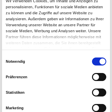
Wir verwenden Cookies, um Inhalte und Anzeigen zu
personalisieren, Funktionen für soziale Medien anbieten
zu können und die Zugriffe auf unsere Website zu
Die Uth GmbH ist ein mittelständisches
analysieren. Außerdem geben wir Informationen zu Ihrer
Maschinenbauunternehmen mit Standort im
Verwendung unserer Website an unsere Partner für
soziale Medien, Werbung und Analysen weiter. Unsere
Fuldaer Münsterfeld, welches 2021 etwa 100
Partner führen diese Informationen möglicherweise mit
Angestellte und Auszubildende zählt. Anna-Maria
weiteren Daten zusammen, die Sie ihnen bereitgestellt
haben oder die sie im Rahmen Ihrer Nutzung der Dienste
Uth aus der Personalabteilung erzählt im
gesammelt haben.
Einwilligungsauswahl
Interview, wie die Uth GmbH durch die
Impressum
|
Datenschutzerklärung
Notwendig
Praktikumswoche ihren neuen Auszubildenden
gefunden hat. Die Praktikumswoche stellte sich als
Präferenzen
ideales Angebot heraus, in den Sommerferien
neue Gesichter
Statistiken
Marketing
kennenzulernen und Schüler:innen die Möglichkeit