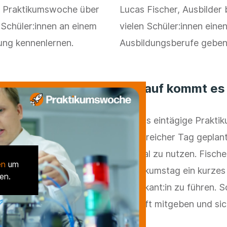
er Praktikumswoche über
Lucas Fischer, Ausbilder
 Schüler:innen an einem
vielen Schüler:innen einen
ung kennenlernen.
Ausbildungsberufe geben
Worauf kommt es
Für das eintägige Prakti
actionreicher Tag geplan
optimal zu nutzen. Fisch
en
um
Praktikumstag ein kurze
en.
Praktikant:in zu führen. 
Zukunft mitgeben und sich