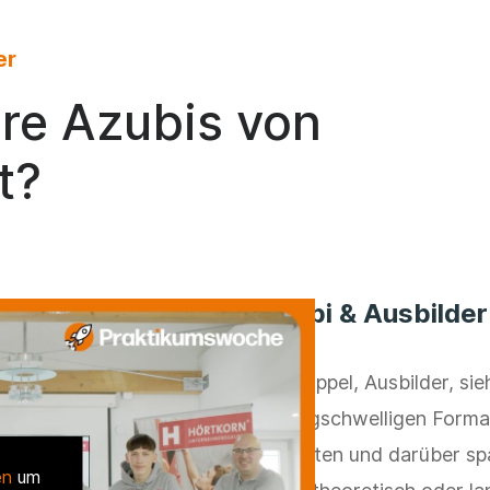
er
hre Azubis von
t?
Azubi & Ausbilder
Kai Köppel, Ausbilder, si
niedrigschwelligen Format
gestalten und darüber sp
en
um