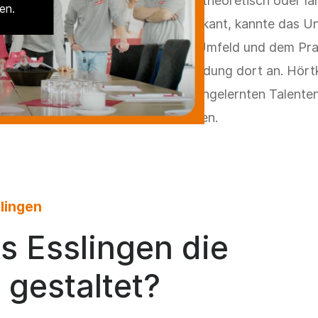
es zu theoretisch oder la
en.
Praktikant, kannte das U
dem Umfeld und dem Prak
Ausbildung dort an. Hörtk
kennengelernten Talente
konnten.
lingen
s Esslingen die
 gestaltet?