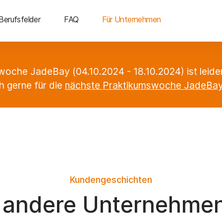
Berufsfelder
FAQ
Für Unternehmen
oche JadeBay (04.10.2024 - 18.10.2024) ist leide
h gerne für die
nächste Praktikumswoche JadeBa
Kundengeschichten
 andere Unternehmen