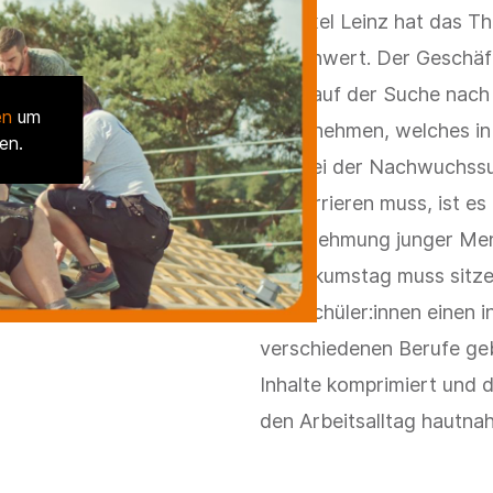
Für Axel Leinz hat das T
Stellenwert. Der Geschäf
stets auf der Suche nac
en
um
Unternehmen, welches in 
en.
und bei der Nachwuchssu
konkurrieren muss, ist es
Wahrnehmung junger Mens
Praktikumstag muss sitzen
den Schüler:innen einen in
verschiedenen Berufe geb
Inhalte komprimiert und d
den Arbeitsalltag hautnah