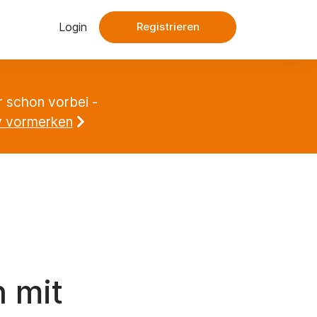
Login
Registrieren
r schon vorbei -
y vormerken
 mit