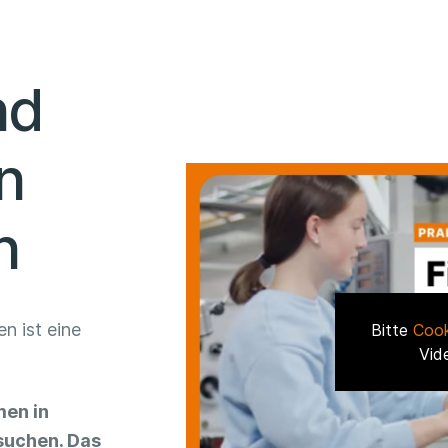
nd
n
n
n ist eine
Bitte
Cook
Vid
men in
suchen. Das