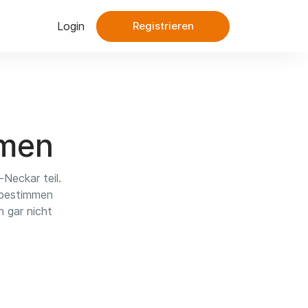
Login
Registrieren
hmen
Neckar teil.
 bestimmen
h gar nicht