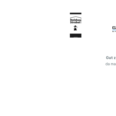
Gut z
da ma