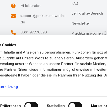
FAQ
Hilfebereich
Lehrkräfte-Bereich
support@praktikumswoche
.de
Newsletter
0661 97770590
Praktikumswochen Üb
Unser Support-Team ist Montag -
t Cookies
Freitag von 09:00 - 17:00 Uhr
erreichbar.
 Inhalte und Anzeigen zu personalisieren, Funktionen für sozia
e Zugriffe auf unsere Website zu analysieren. Außerdem geben w
feedback@praktikumswoch
rwendung unserer Website an unsere Partner für soziale Medien
e.de
re Partner führen diese Informationen möglicherweise mit weite
ereitgestellt haben oder die sie im Rahmen Ihrer Nutzung der D
zerklärung
Präferenzen
Statistiken
Marketin
powered by stafftastic