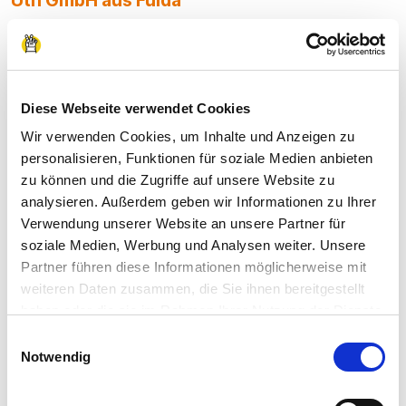
Einen Auszubildenden über
die Praktikumswoche
gefunden
Diese Webseite verwendet Cookies
Wir verwenden Cookies, um Inhalte und Anzeigen zu
personalisieren, Funktionen für soziale Medien anbieten
Die Uth GmbH ist ein mittelständisches
zu können und die Zugriffe auf unsere Website zu
Maschinenbauunternehmen mit Standort im
analysieren. Außerdem geben wir Informationen zu Ihrer
Verwendung unserer Website an unsere Partner für
Fuldaer Münsterfeld, welches 2021 etwa 100
soziale Medien, Werbung und Analysen weiter. Unsere
Angestellte und Auszubildende zählt. Anna-Maria
Partner führen diese Informationen möglicherweise mit
weiteren Daten zusammen, die Sie ihnen bereitgestellt
Uth aus der Personalabteilung erzählt im
haben oder die sie im Rahmen Ihrer Nutzung der Dienste
Interview, wie die Uth GmbH durch die
gesammelt haben.
Einwilligungsauswahl
Praktikumswoche ihren neuen Auszubildenden
Impressum
|
Datenschutzerklärung
Notwendig
gefunden hat. Die Praktikumswoche stellte sich als