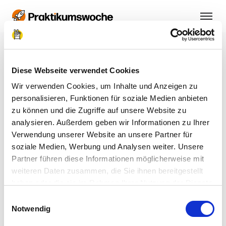
Schüler:in oder
Diese Webseite verwendet Cookies
Unternehmen?
Wir verwenden Cookies, um Inhalte und Anzeigen zu
personalisieren, Funktionen für soziale Medien anbieten
So versorgen wir dich dann rechtzeitig mit den
zu können und die Zugriffe auf unsere Website zu
passenden Informationen.
analysieren. Außerdem geben wir Informationen zu Ihrer
Verwendung unserer Website an unsere Partner für
soziale Medien, Werbung und Analysen weiter. Unsere
Partner führen diese Informationen möglicherweise mit
Schüler:in
weiteren Daten zusammen, die Sie ihnen bereitgestellt
haben oder die sie im Rahmen Ihrer Nutzung der Dienste
gesammelt haben.
Einwilligungsauswahl
Impressum
|
Datenschutzerklärung
Notwendig
Unternehmen