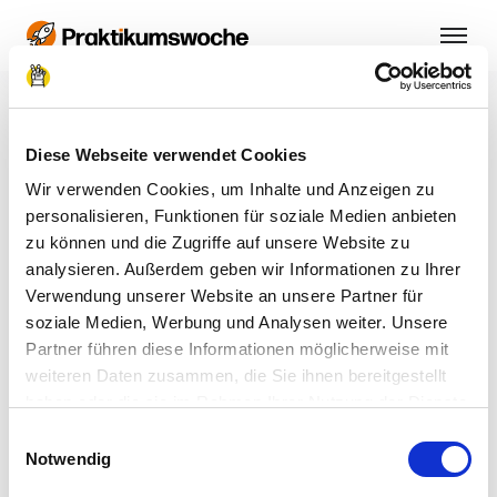
Schüler:in oder
Diese Webseite verwendet Cookies
Unternehmen?
Wir verwenden Cookies, um Inhalte und Anzeigen zu
personalisieren, Funktionen für soziale Medien anbieten
So versorgen wir dich dann rechtzeitig mit den
zu können und die Zugriffe auf unsere Website zu
passenden Informationen.
analysieren. Außerdem geben wir Informationen zu Ihrer
Verwendung unserer Website an unsere Partner für
soziale Medien, Werbung und Analysen weiter. Unsere
Partner führen diese Informationen möglicherweise mit
Schüler:in
weiteren Daten zusammen, die Sie ihnen bereitgestellt
haben oder die sie im Rahmen Ihrer Nutzung der Dienste
gesammelt haben.
Einwilligungsauswahl
Impressum
|
Datenschutzerklärung
Notwendig
Unternehmen