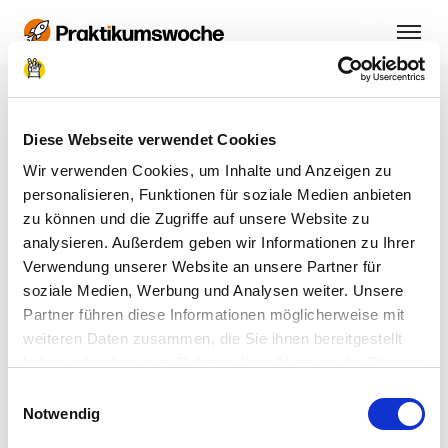
Diese Webseite verwendet Cookies
Vorname
Wir verwenden Cookies, um Inhalte und Anzeigen zu
personalisieren, Funktionen für soziale Medien anbieten
zu können und die Zugriffe auf unsere Website zu
Nachname
analysieren. Außerdem geben wir Informationen zu Ihrer
Verwendung unserer Website an unsere Partner für
soziale Medien, Werbung und Analysen weiter. Unsere
E-Mail-Adresse
Partner führen diese Informationen möglicherweise mit
weiteren Daten zusammen, die Sie ihnen bereitgestellt
Ich möchte benachrichtigt werden, wenn
haben oder die sie im Rahmen Ihrer Nutzung der Dienste
die Praktikumswoche in meiner Region
gesammelt haben.
Einwilligungsauswahl
stattfindet und akzeptiere die
Impressum
|
Datenschutzerklärung
Notwendig
Datenschutzerklärung.