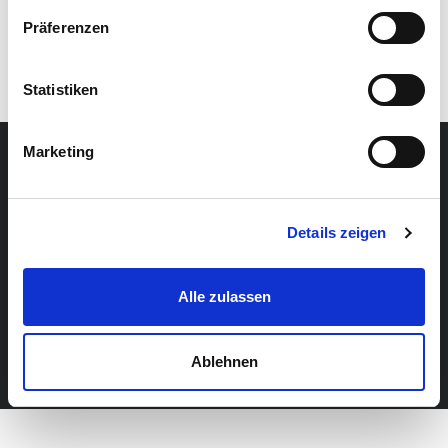
Präferenzen
Vormerken für Praktikumswoche
Statistiken
Marketing
Home
Hilfe
Impressum
Datenschutz
Details zeigen
© 2026 Praktikumswoche powered by stafftastic GmbH
Alle zulassen
Ablehnen