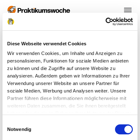
Schüler:in oder
Diese Webseite verwendet Cookies
Unternehmen?
Wir verwenden Cookies, um Inhalte und Anzeigen zu
personalisieren, Funktionen für soziale Medien anbieten
So versorgen wir dich dann rechtzeitig mit den
zu können und die Zugriffe auf unsere Website zu
passenden Informationen.
analysieren. Außerdem geben wir Informationen zu Ihrer
Verwendung unserer Website an unsere Partner für
soziale Medien, Werbung und Analysen weiter. Unsere
Partner führen diese Informationen möglicherweise mit
Schüler:in
weiteren Daten zusammen, die Sie ihnen bereitgestellt
haben oder die sie im Rahmen Ihrer Nutzung der Dienste
gesammelt haben.
Einwilligungsauswahl
Impressum
|
Datenschutzerklärung
Notwendig
Unternehmen