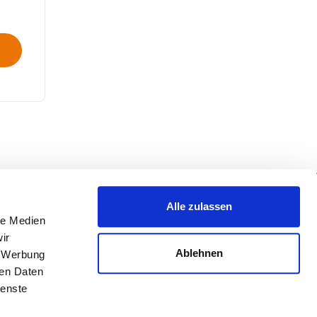
e
Hilfe
Impressum
Datenschutz
Alle zulassen
le Medien
ir
Ablehnen
, Werbung
ren Daten
ienste