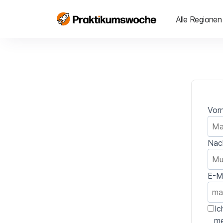
Alle Regionen
Vor
Nac
E-M
Ic
me