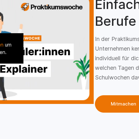
Einfac
Berufe
In der Praktikum
en
um
Unternehmen ken
en.
individuell für d
welchen Tagen d
Schulwochen dav
Mitmachen