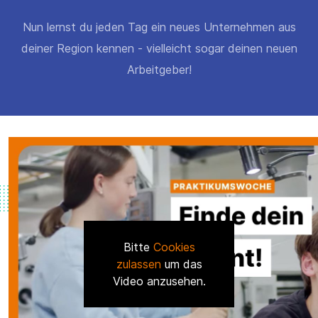
Nun lernst du jeden Tag ein neues Unternehmen aus
deiner Region kennen - vielleicht sogar deinen neuen
Arbeitgeber!
Bitte
Cookies
zulassen
um das
Video anzusehen.