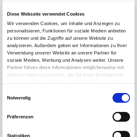
Der Mensch steht im Mittelpunkt bei der Pflege
Diese Webseite verwendet Cookies
von Alten & Kranken oder bei der Begleitung von
Wir verwenden Cookies, um Inhalte und Anzeigen zu
Kindern oder Menschen mit Beeinträchtigung.
personalisieren, Funktionen für soziale Medien anbieten
zu können und die Zugriffe auf unsere Website zu
analysieren. Außerdem geben wir Informationen zu Ihrer
Verwendung unserer Website an unsere Partner für
soziale Medien, Werbung und Analysen weiter. Unsere
📐
Partner führen diese Informationen möglicherweise mit
weiteren Daten zusammen, die Sie ihnen bereitgestellt
Technisches Büro
haben oder die sie im Rahmen Ihrer Nutzung der Dienste
gesammelt haben.
Einwilligungsauswahl
Impressum
|
Datenschutzerklärung
Entwickle die Produkte, Maschinen und Anlagen
Notwendig
von morgen und konstruiere am Computer den
genauen Plan dafür.
Präferenzen
Statistiken