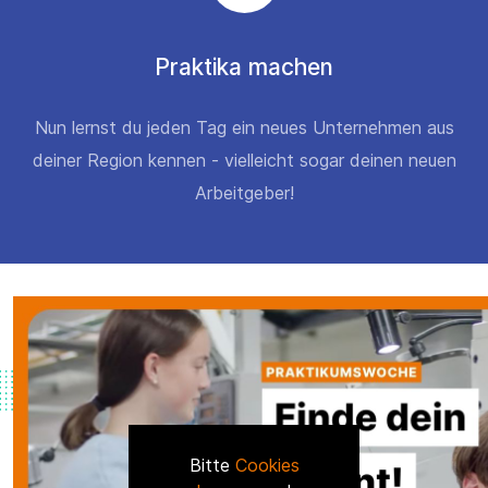
Praktika machen
Nun lernst du jeden Tag ein neues Unternehmen aus
deiner Region kennen - vielleicht sogar deinen neuen
Arbeitgeber!
Bitte
Cookies